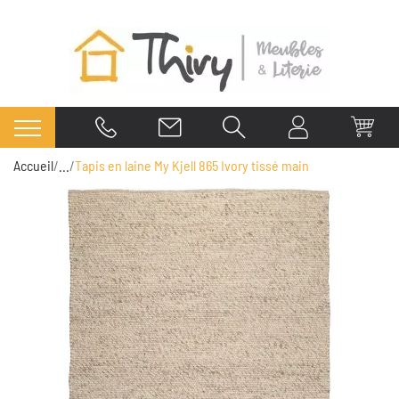
Accueil
...
Tapis en laine My Kjell 865 Ivory tissé main