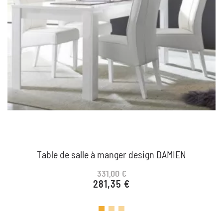
Table de salle à manger design DAMIEN
331,00 €
281,35 €
Prix de base
Prix