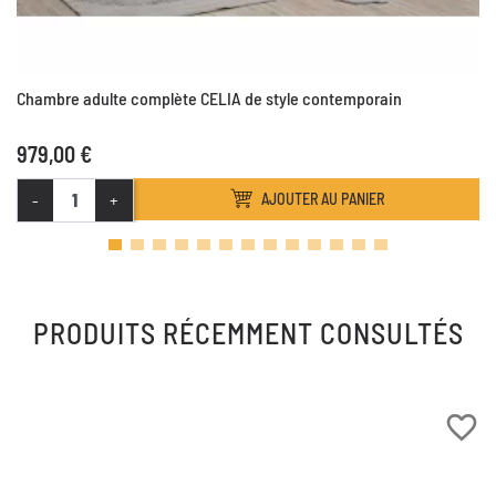
Chambre adulte complète CELIA de style contemporain
979,00 €
-
+
AJOUTER AU PANIER
PRODUITS RÉCEMMENT CONSULTÉS
favorite_border