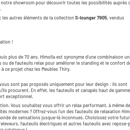
 notre showroom pour découvrir toutes les possibilités auprès 
.
les autres éléments de la collection
S-lounger 7905
, vendus
ation !
epuis plus de 70 ans. Himolla est synonyme d'une combinaison un
 ou de fauteuils relax pour améliorer le standing et le confort d
 à ce projet chez les Meubles Thiry.
vous sont pas proposés uniquement pour leur design : ils sont
u'ils procurent. En effet, les fauteuils et canapés haut de gamme
rt exceptionnel.
ation. Vous souhaitez vous offrir un relax performant, à même d
tés modernes ? Offrez-vous l'un des fauteuils de relaxation Himo
monde de sensations jusque-là inconnues. Choisissez votre futur
eleveurs, fauteuils électriques et autres fauteuils avec repose-p
re catalogue !