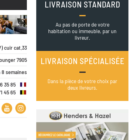
LIVRAISON STANDARD
Au pas de porte de votre
habitation ou immeuble, par un
livreur.
) cuir cat.33
LIVRAISON SPÉCIALISÉE
ounger 7905
à 8 semaines
Dans la pièce de votre choix par
16 35 85
deux livreurs.
71 45 65