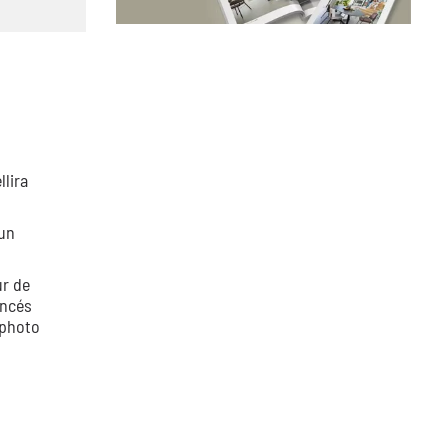
lira
'un
ur de
oncés
 photo