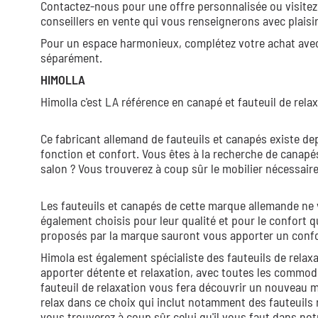
Contactez-nous pour une offre personnalisée ou visitez
conseillers en vente qui vous renseignerons avec plaisir
Pour un espace harmonieux, complétez votre achat avec 
séparément.
HIMOLLA
Himolla c'est LA référence en canapé et fauteuil de relax
Ce fabricant allemand de fauteuils et canapés existe d
fonction et confort. Vous êtes à la recherche de canapés
salon ? Vous trouverez à coup sûr le mobilier nécessaire
Les fauteuils et canapés de cette marque allemande ne 
également choisis pour leur qualité et pour le confort q
proposés par la marque sauront vous apporter un confo
Himola est également spécialiste des fauteuils de relax
apporter détente et relaxation, avec toutes les commodi
fauteuil de relaxation vous fera découvrir un nouveau 
relax dans ce choix qui inclut notamment des fauteuils r
vous trouverez à coup sûr celui qu'il vous faut dans not