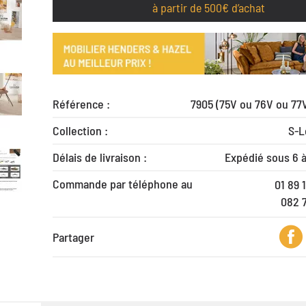
à partir de 500€ d’achat
Référence :
7905 (75V ou 76V ou 77V
Collection :
S-L
Délais de livraison :
Expédié sous 6 
Commande par téléphone au
01 89 
082 
Partager