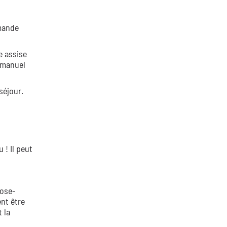
mmande
e assise
e manuel
séjour.
 ! Il peut
pose-
ent être
 la