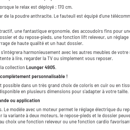
lorsque le relax est déployé : 170 cm.
ar de la poudre anthracite. Le fauteuil est équipé d'une téléco
ttractif, une fantastique ergonomie, des accoudoirs fins pour un
ossier et du repose-pieds, une fonction lift releveur, un réglag
rrage de haute qualité et un haut dossier.
l s'intégrera harmonieusement avec les autres meubles de votre 
ente à lire, regarder la TV ou simplement vous reposer.
la collection
Lounger 4905
.
x complètement personnalisable !
t possible dans un très grand choix de coloris en cuir ou en tissu
 disponible en plusieurs dimensions pour s'adapter à votre taille.
ande ou application
s. Le modèle avec un moteur permet le réglage électrique du re
ur la variante à deux moteurs, le repose-pieds et le dossier peuv
u choix une fonction releveur ou une fonction cardio favorisant