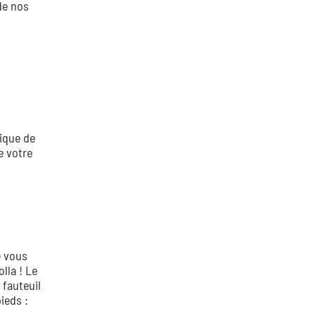
de nos
ique de
e votre
e vous
lla ! Le
 fauteuil
ieds :