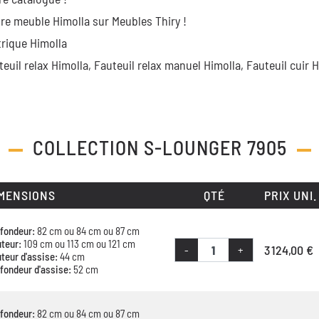
re meuble Himolla sur Meubles Thiry !
trique Himolla
teuil relax Himolla,
Fauteuil relax manuel Himolla,
Fauteuil cuir H
COLLECTION
S-LOUNGER 7905
MENSIONS
QTÉ
PRIX UNI.
fondeur:
82 cm ou 84 cm ou 87 cm
teur:
109 cm ou 113 cm ou 121 cm
3 124,00 €
-
+
teur d'assise:
44 cm
fondeur d'assise:
52 cm
fondeur:
82 cm ou 84 cm ou 87 cm