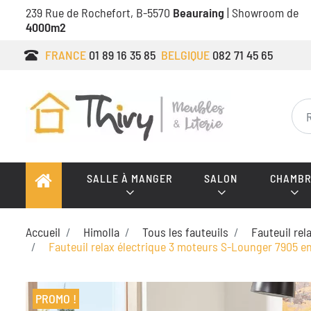
239 Rue de Rochefort, B-5570
Beauraing
| Showroom de
4000m2
FRANCE
01 89 16 35 85
BELGIQUE
082 71 45 65
SALLE À MANGER
SALON
CHAMBR
Accueil
Himolla
Tous les fauteuils
Fauteuil rel
Fauteuil relax électrique 3 moteurs S-Lounger 7905 en
PROMO !