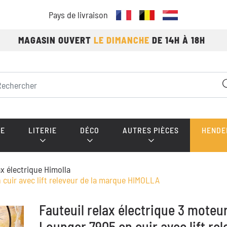
Pays de livraison
MAGASIN OUVERT
LE DIMANCHE
DE 14H À 18H
E
LITERIE
DÉCO
AUTRES PIÈCES
HENDE
ax électrique Himolla
 cuir avec lift releveur de la marque HIMOLLA
Fauteuil relax électrique 3 moteu
Lounger 7905 en cuir avec lift rel