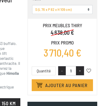
PRIX MEUBLES THIRY
4 638,00 €
PRIX PROMO
33 buffalo.
que
3 710,40 €
 lift
perlastic
nthracite. Il
vrez la
favorite_border
Quantité
-
+
rque
Himolla
AJOUTER AU PANIER
lectrique
 150 KM