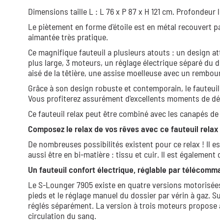
Dimensions taille L : L 76 x P 87 x H 121 cm. Profondeur 
Le piètement en forme d'étoile est en métal recouvert p
aimantée très pratique.
Ce magnifique fauteuil a plusieurs atouts : un design a
plus large, 3 moteurs, un réglage électrique séparé du d
aisé de la têtière, une assise moelleuse avec un rembou
Grâce à son design robuste et contemporain, le fauteui
Vous profiterez assurément d'excellents moments de dét
Ce fauteuil relax peut être combiné avec les canapés de 
Composez le relax de vos rêves avec ce fauteuil rela
De nombreuses possibilités existent pour ce relax ! Il es
aussi être en bi-matière : tissu et cuir. Il est également
Un fauteuil confort électrique, réglable par télécomm
Le S-Lounger 7905 existe en quatre versions motorisée
pieds et le réglage manuel du dossier par vérin à gaz. S
réglés séparément. La version à trois moteurs propose a
circulation du sang.