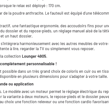
lorsque le relax est déployé : 170 cm.
ar de la poudre anthracite. Le fauteuil est équipé d'une téléco
ttractif, une fantastique ergonomie, des accoudoirs fins pour un
du dossier et du repose-pieds, un réglage manuel aisé de la têti
et un haut dossier.
l s'intégrera harmonieusement avec les autres meubles de votre 
ente à lire, regarder la TV ou simplement vous reposer.
la collection
Lounger 4905
.
x complètement personnalisable !
t possible dans un très grand choix de coloris en cuir ou en tissu
 disponible en plusieurs dimensions pour s'adapter à votre taille.
ande ou application
s. Le modèle avec un moteur permet le réglage électrique du re
ur la variante à deux moteurs, le repose-pieds et le dossier peuv
u choix une fonction releveur ou une fonction cardio favorisant