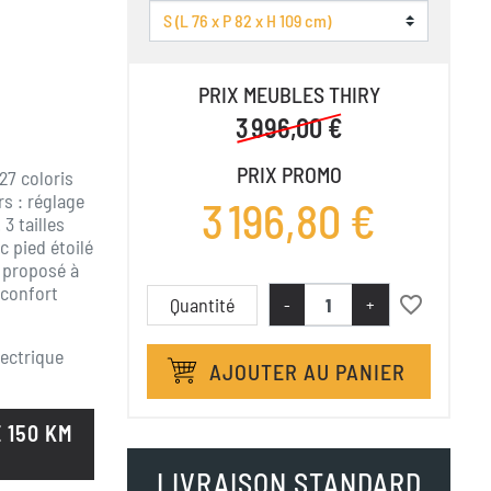
PRIX MEUBLES THIRY
3 996,00 €
PRIX PROMO
27 coloris
rs : réglage
3 196,80 €
3 tailles
c pied étoilé
t proposé à
 confort
favorite_border
Quantité
-
+
lectrique
AJOUTER AU PANIER
 150 KM
LIVRAISON STANDARD