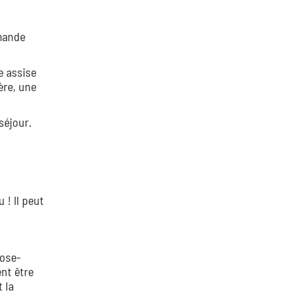
mmande
e assise
ère, une
séjour.
 ! Il peut
pose-
ent être
 la