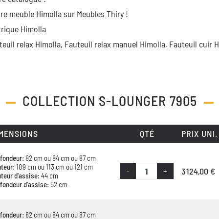
re meuble Himolla sur Meubles Thiry !
trique Himolla
teuil relax Himolla,
Fauteuil relax manuel Himolla,
Fauteuil cuir H
COLLECTION
S-LOUNGER 7905
MENSIONS
QTÉ
PRIX UNI.
fondeur:
82 cm ou 84 cm ou 87 cm
teur:
109 cm ou 113 cm ou 121 cm
3 124,00 €
-
+
teur d'assise:
44 cm
fondeur d'assise:
52 cm
fondeur:
82 cm ou 84 cm ou 87 cm