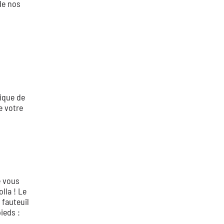
de nos
ique de
e votre
e vous
lla ! Le
 fauteuil
ieds :