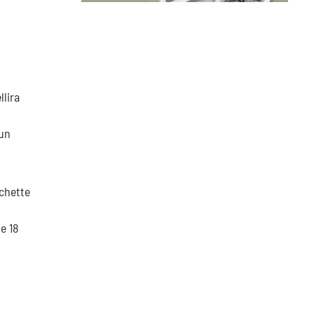
lira
'un
achette
e 18