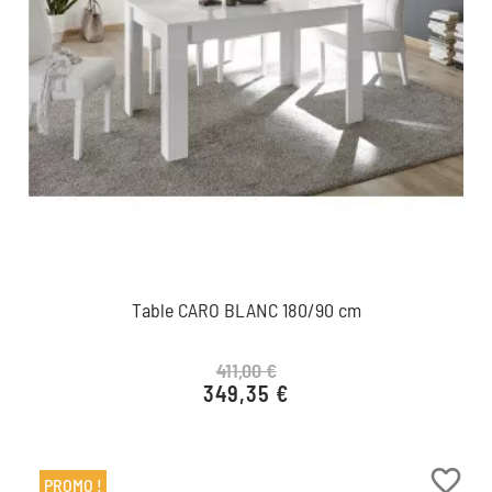
Table CARO BLANC 180/90 cm
411,00 €
349,35 €
Prix de base
Prix
favorite_border
PROMO !