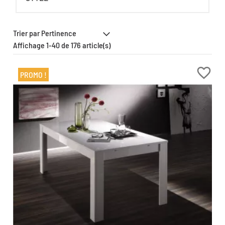
Affichage 1-40 de 176 article(s)
favorite_border
PROMO !