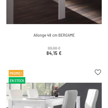
Allonge 48 cm BERGAME
99,00 €
84,15 €
Prix de base
Prix
favorite_border
PROMO !
EN STOCK