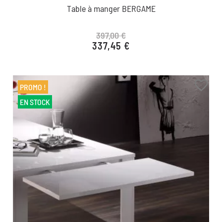
Table à manger BERGAME
397,00 €
337,45 €
Prix de base
Prix
favorite_border
PROMO !
EN STOCK