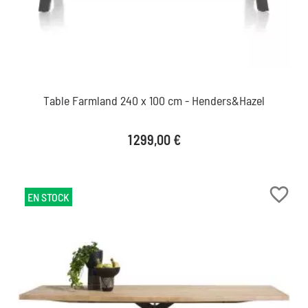
Table Farmland 240 x 100 cm - Henders&Hazel
Prix
1 299,00 €
favorite_border
EN STOCK