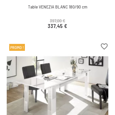
Table VENEZIA BLANC 180/90 cm
397,00 €
337,45 €
Prix de base
Prix
favorite_border
PROMO !