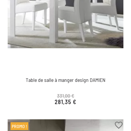
Table de salle à manger design DAMIEN
331,00 €
281,35 €
Prix de base
Prix
favorite_border
PROMO !