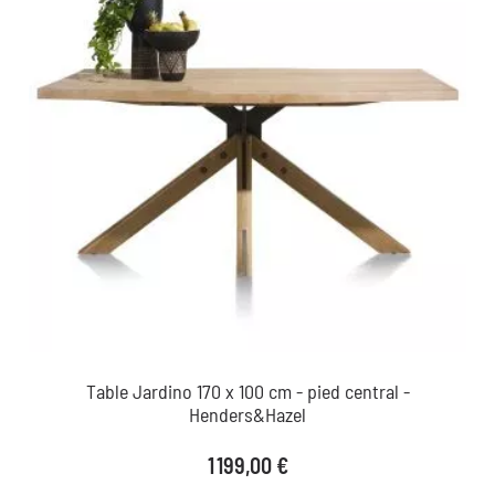
Table Jardino 170 x 100 cm - pied central -
Henders&Hazel
Prix
1 199,00 €