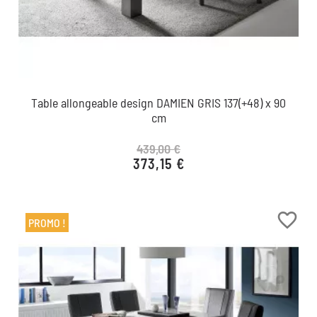
Table allongeable design DAMIEN GRIS 137(+48) x 90
cm
439,00 €
373,15 €
Prix de base
Prix
favorite_border
PROMO !