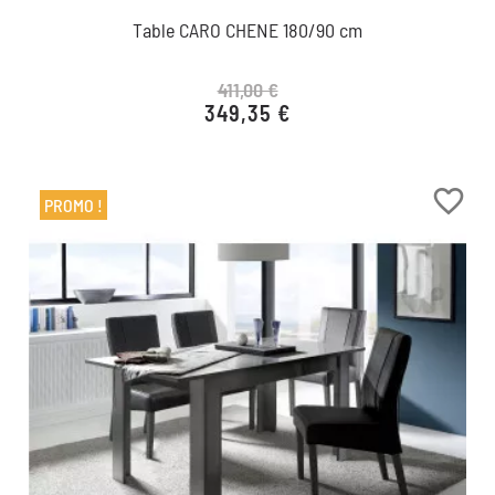
Table CARO CHENE 180/90 cm
411,00 €
349,35 €
Prix de base
Prix
favorite_border
PROMO !