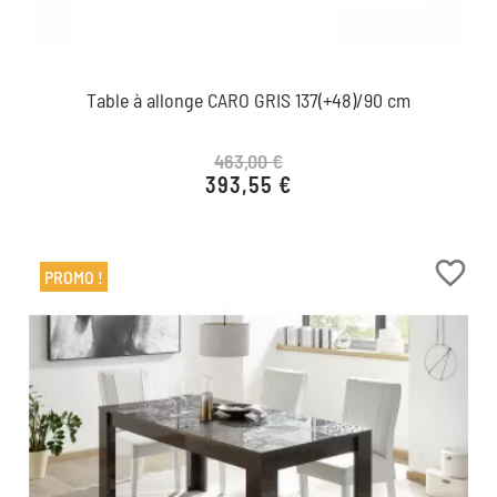
Table à allonge CARO GRIS 137(+48)/90 cm
463,00 €
393,55 €
Prix de base
Prix
favorite_border
PROMO !