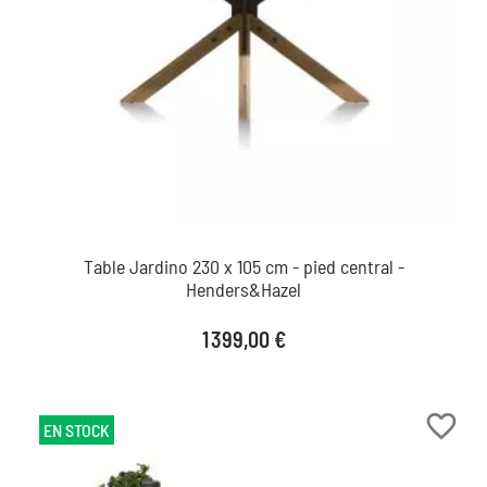
Table Jardino 230 x 105 cm - pied central -
Henders&Hazel
Prix
1 399,00 €
favorite_border
EN STOCK