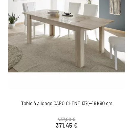
Table à allonge CARO CHENE 137(+48)/90 cm
437,00 €
371,45 €
Prix de base
Prix