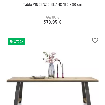
Table VINCENZO BLANC 180 x 90 cm
447,00 €
379,95 €
Prix de base
Prix
favorite_border
EN STOCK