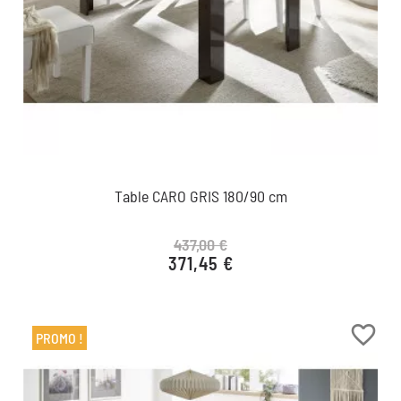
Table CARO GRIS 180/90 cm
437,00 €
371,45 €
Prix de base
Prix
favorite_border
PROMO !