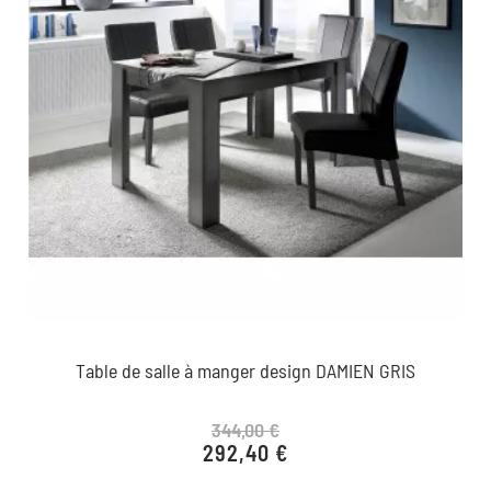
Table de salle à manger design DAMIEN GRIS
344,00 €
292,40 €
Prix de base
Prix