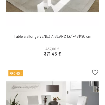
Table à allonge VENEZIA BLANC 137(+48)/90 cm
437,00 €
371,45 €
Prix de base
Prix
favorite_border
PROMO !