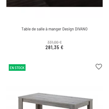
Table de salle à manger Design DIVANO
331,00 €
281,35 €
Prix de base
Prix
favorite_border
EN STOCK