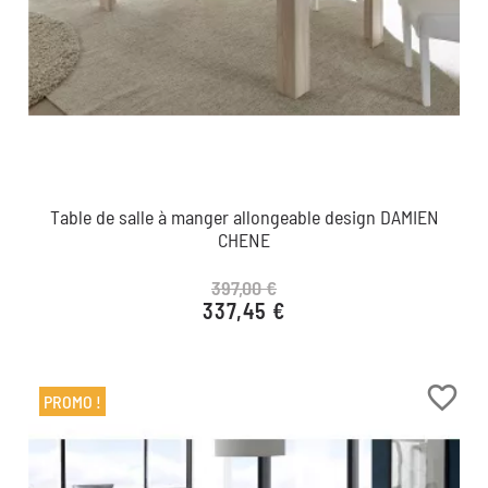
Table de salle à manger allongeable design DAMIEN
CHENE
397,00 €
337,45 €
Prix de base
Prix
favorite_border
PROMO !