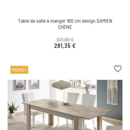
Table de salle à manger 180 cm design DAMIEN
CHENE
331,00 €
281,35 €
Prix de base
Prix
favorite_border
PROMO !