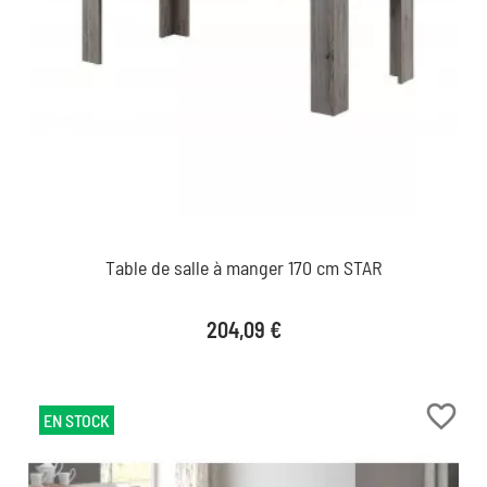
Table de salle à manger 170 cm STAR
Prix
204,09 €
favorite_border
EN STOCK