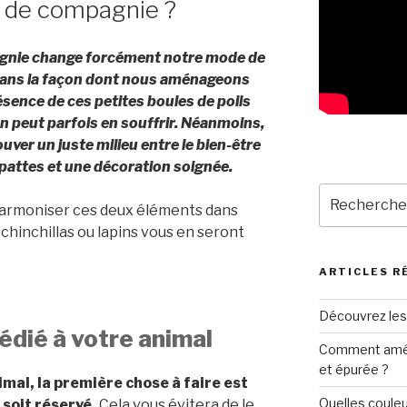
al de compagnie ?
agnie change forcément notre mode de
dans la façon dont nous aménageons
résence de ces petites boules de poils
on peut parfois en souffrir. Néanmoins,
rouver un juste milieu entre le bien-être
attes et une décoration soignée.
Recherche
 harmoniser ces deux éléments dans
pour
 chinchillas ou lapins vous en seront
:
ARTICLES R
Découvrez les
édié à votre animal
Comment amén
et épurée ?
mal, la première chose à faire est
Quelles couleu
 soit réservé.
Cela vous évitera de le