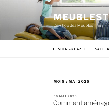
Aller
au
MEUBLESTH
contenu
principal
L'e-shop des Meubles Thiry
HENDERS & HAZEL
SALLE 
MOIS :
MAI 2025
PUBLIÉ
30 MAI 2025
LE
Comment aménager