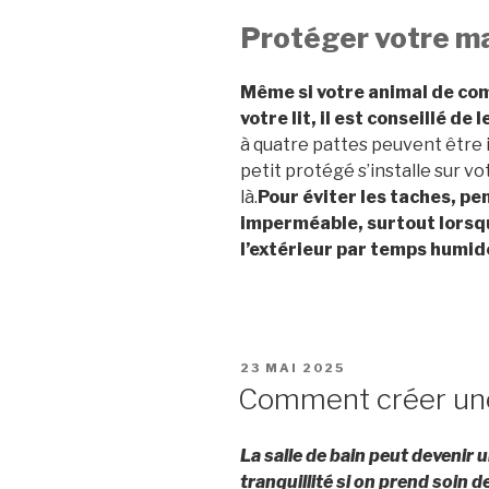
Protéger votre m
Même si votre animal de com
votre lit, il est conseillé de 
à quatre pattes peuvent être i
petit protégé s’installe sur v
là.
Pour éviter les taches, pe
imperméable, surtout lorsqu
l’extérieur par temps humid
PUBLIÉ
23 MAI 2025
LE
Comment créer une 
La salle de bain peut devenir u
tranquillité si on prend soin