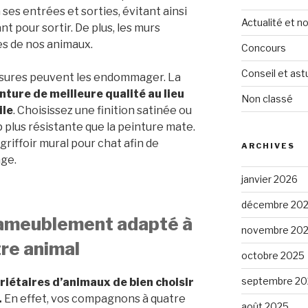
a ses entrées et sorties, évitant ainsi
Actualité et 
nt pour sortir. De plus, les murs
es de nos animaux.
Concours
Conseil et ast
issures peuvent les endommager. La
nture de meilleure qualité au lieu
Non classé
ile
. Choisissez une finition satinée ou
 plus résistante que la peinture mate.
griffoir mural pour chat afin de
ARCHIVES
age.
janvier 2026
décembre 20
d’ameublement adapté à
novembre 20
tre animal
octobre 2025
septembre 20
priétaires d’animaux de bien choisir
.
En effet, vos compagnons à quatre
août 2025