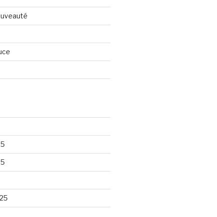
nouveauté
uce
25
25
25