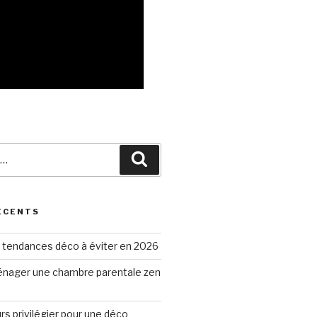
Recherche
ÉCENTS
 tendances déco à éviter en 2026
ager une chambre parentale zen
rs privilégier pour une déco