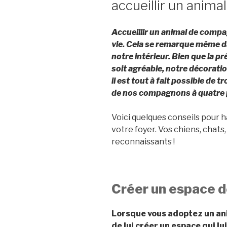
accueillir un anim
Accueillir un animal de comp
vie. Cela se remarque même 
notre intérieur. Bien que la p
soit agréable, notre décorati
il est tout à fait possible de t
de nos compagnons à quatre p
Voici quelques conseils pour
votre foyer. Vos chiens, chats,
reconnaissants !
Créer un espace d
Lorsque vous adoptez un ani
de lui créer un espace qui lui