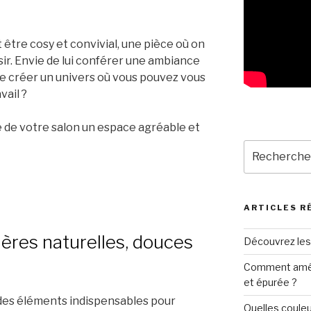
t être cosy et convivial, une pièce où on
isir. Envie de lui conférer une ambiance
de créer un univers où vous pouvez vous
vail ?
e de votre salon un espace agréable et
Recherche
pour
:
ARTICLES R
ières naturelles, douces
Découvrez les
Comment amén
et épurée ?
 des éléments indispensables pour
Quelles couleu