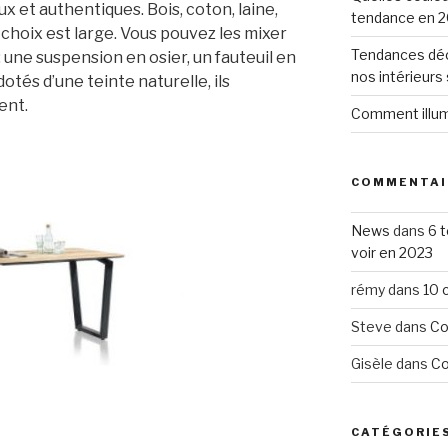
 et authentiques. Bois, coton, laine,
tendance en 2
 Le choix est large. Vous pouvez les mixer
Tendances déc
 une suspension en osier, un fauteuil en
nos intérieurs
otés d’une teinte naturelle, ils
ent.
Comment illumi
COMMENTAI
News
dans
6 
voir en 2023
rémy
dans
10 
Steve
dans
Co
Gisèle
dans
Co
CATÉGORIE