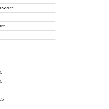
nouveauté
uce
25
25
25