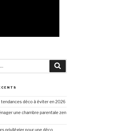
Recherche
ÉCENTS
 tendances déco à éviter en 2026
ager une chambre parentale zen
rs privilégier pour une déco