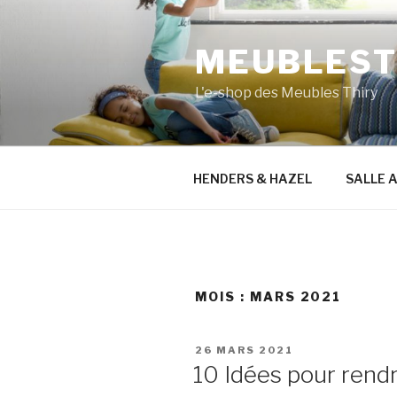
Aller
au
MEUBLESTH
contenu
principal
L'e-shop des Meubles Thiry
HENDERS & HAZEL
SALLE 
MOIS :
MARS 2021
PUBLIÉ
26 MARS 2021
LE
10 Idées pour rendr