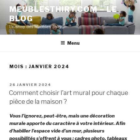
Aller
MEUBLESTHIRY.COM – LE
au
BLOG
contenu
principal
L'e-shop des Meubles Thiry
Menu
MOIS :
JANVIER 2024
PUBLIÉ
26 JANVIER 2024
LE
Comment choisir l’art mural pour chaque
pièce de la maison ?
Vous l’ignorez, peut-être, mais une décoration
murale apporte du caractère à votre intérieur. Afin
d’habiller l’espace vide d’un mur, plusieurs
possibilités s’offrent à vous : cadres photo, tableaux