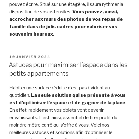
pouvez écrire. Situé sur une
étagère
, il saura rythmer la
disposition de vos ustensiles.
Vous pouvez, aussi,
accrocher aux murs des photos de vos repas de
famille dans de jolis cadres pour valoriser vos
souvenirs heureux.
PUBLIÉ
19 JANVIER 2024
LE
Astuces pour maximiser l’espace dans les
petits appartements
Habiter une surface réduite n’est pas évident au
quotidien.
La seule solution qui se présente à vous
est d’optimiser l’espace et de gagner de la place
.
En effet, rapidement vos objets vont devenir
envahissants. Il est, ainsi, essentiel de tirer profit du
moindre mètre carré qui s’offre à vous. Voici nos
meilleures astuces et solutions afin d’optimiser le