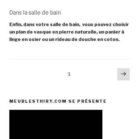
Dans la salle de bain
Enfin, dans votre salle de bain, vous pouvez choisir
un plan de vasque en pierre naturelle, un panier à
linge en osier ou un rideau de douche en coton.
Pagination
Pag
Page
1
suiv
des
publications
MEUBLESTHIRY.COM SE PRÉSENTE