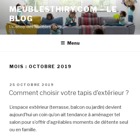
Aller
MEUBLESTHIRY.COM – LE
au
BLOG
contenu
principal
L'e-shop des Meubles Thiry
Menu
MOIS :
OCTOBRE 2019
PUBLIÉ
25 OCTOBRE 2019
LE
Comment choisir votre tapis d’extérieur ?
L’espace extérieur (terrasse, balcon ou jardin) devient
aujourd’hui un coin qu’on ait tendance à aménager tel
salon pour s’offrir d’agréables moments de détente seul
ou en famille.