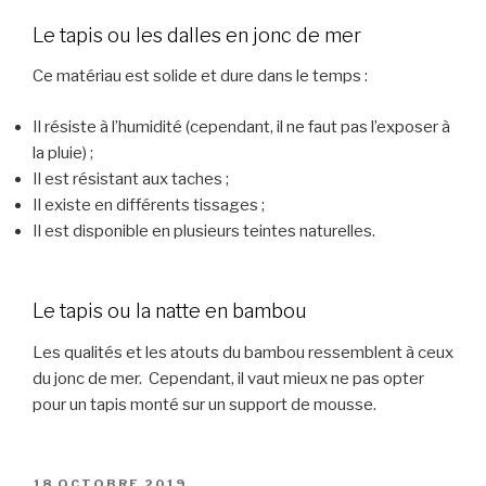
Le tapis ou les dalles en jonc de mer
Ce matériau est solide et dure dans le temps :
Il résiste à l’humidité (cependant, il ne faut pas l’exposer à
la pluie) ;
Il est résistant aux taches ;
Il existe en différents tissages ;
Il est disponible en plusieurs teintes naturelles.
Le tapis ou la natte en bambou
Les qualités et les atouts du bambou ressemblent à ceux
du jonc de mer. Cependant, il vaut mieux ne pas opter
pour un tapis monté sur un support de mousse.
PUBLIÉ
18 OCTOBRE 2019