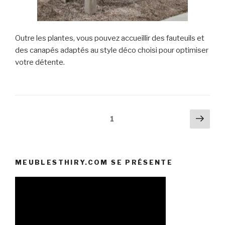
Outre les plantes, vous pouvez accueillir des fauteuils et
des canapés adaptés au style déco choisi pour optimiser
votre détente.
Pagination
Pag
Page
1
suiv
des
publications
MEUBLESTHIRY.COM SE PRÉSENTE