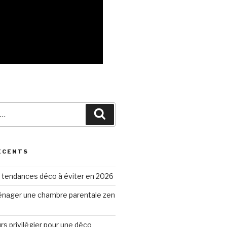
Recherche
ÉCENTS
 tendances déco à éviter en 2026
ager une chambre parentale zen
rs privilégier pour une déco