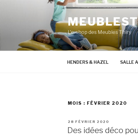
Aller
au
MEUBLESTH
contenu
principal
L'e-shop des Meubles Thiry
HENDERS & HAZEL
SALLE 
MOIS :
FÉVRIER 2020
PUBLIÉ
28 FÉVRIER 2020
LE
Des idées déco pour