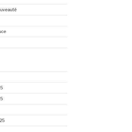
nouveauté
uce
25
25
25