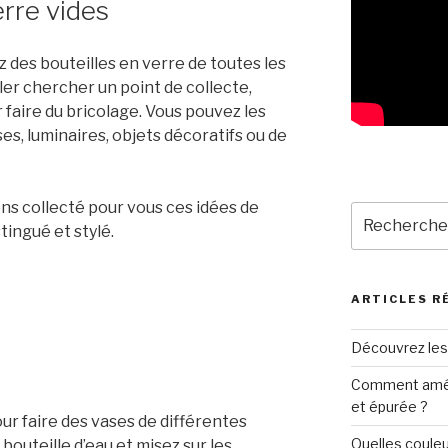
erre vides
des bouteilles en verre de toutes les
aller chercher un point de collecte,
 faire du bricolage. Vous pouvez les
s, luminaires, objets décoratifs ou de
ons collecté pour vous ces idées de
Recherche
tingué et stylé.
pour
:
ARTICLES R
Découvrez les
Comment amén
et épurée ?
our faire des vases de différentes
Quelles couleu
 bouteille d’eau et misez sur les