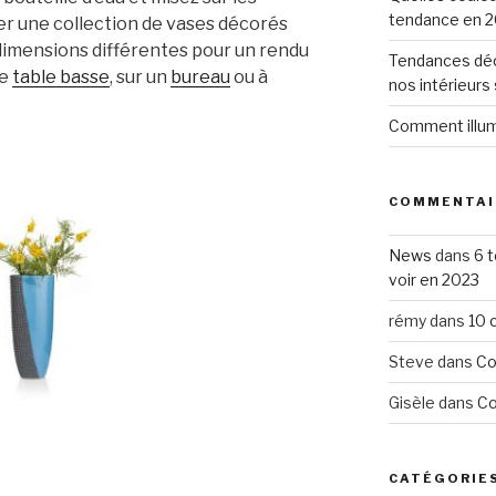
tendance en 2
er une collection de vases décorés
dimensions différentes pour un rendu
Tendances déc
ne
table basse
, sur un
bureau
ou à
nos intérieurs
Comment illumi
COMMENTAI
News
dans
6 
voir en 2023
rémy
dans
10 
Steve
dans
Co
Gisèle
dans
Co
CATÉGORIE