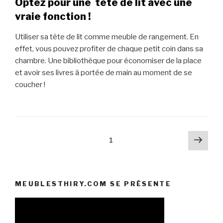
Optez pour une tête de lit avec une
vraie fonction !
Utiliser sa tête de lit comme meuble de rangement. En
effet, vous pouvez profiter de chaque petit coin dans sa
chambre. Une bibliothèque pour économiser de la place
et avoir ses livres à portée de main au moment de se
coucher !
Pagination
Pag
Page
1
suiv
des
publications
MEUBLESTHIRY.COM SE PRÉSENTE