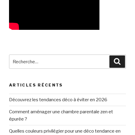
Recherche
Reche
pour
:
ARTICLES RÉCENTS
Découvrez les tendances déco à éviter en 2026
Comment aménager une chambre parentale zen et
épurée ?
Quelles couleurs privilégier pour une déco tendance en