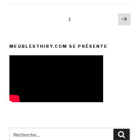
Pagination
Pag
Page
1
suiv
des
publications
MEUBLESTHIRY.COM SE PRÉSENTE
Recherche
Reche
pour