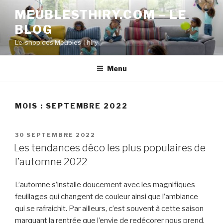
Aller
MEUBLESTHIRY.COM – LE
au
BLOG
contenu
principal
L'e-shop des Meubles Thiry
Menu
MOIS :
SEPTEMBRE 2022
PUBLIÉ
30 SEPTEMBRE 2022
LE
Les tendances déco les plus populaires de
l’automne 2022
L’automne s’installe doucement avec les magnifiques
feuillages qui changent de couleur ainsi que l’ambiance
qui se rafraichit. Par ailleurs, c’est souvent à cette saison
marquant la rentrée que l’envie de redécorer nous prend.