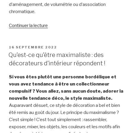
d’aménagement, de volumétrie ou d’association
chromatique.
de
Continuer la lecture
« Tendance
déco
:
PUBLIÉ
16 SEPTEMBRE 2022
LE
les
Qu’est-ce qu’être maximaliste : des
erreurs
décorateurs d’intérieur répondent !
à
ne
Si vous êtes plutôt une personne bordélique et
jamais
vous avez tendance à être un collectionneur
faire
compulsif ? Vous allez, sans aucun doute, adorer la
selon
nouvelle tendance déco, le style maximaliste.
les
Auparavant désuet, ce style de décoration a bel et bien
experts »
été remis au goût du jour. Le principe du maximalisme ?
C’est simple ! C’est tout simplement : rassembler,
exposer, mixer, les objets, les couleurs et les motifs afin