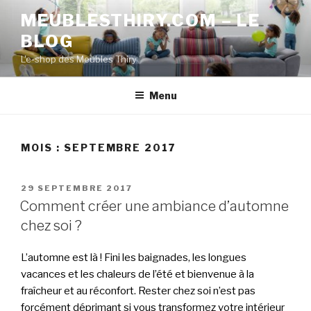
Aller
MEUBLESTHIRY.COM – LE
au
BLOG
contenu
principal
L'e-shop des Meubles Thiry
Menu
MOIS :
SEPTEMBRE 2017
PUBLIÉ
29 SEPTEMBRE 2017
LE
Comment créer une ambiance d’automne
chez soi ?
L’automne est là ! Fini les baignades, les longues
vacances et les chaleurs de l’été et bienvenue à la
fraîcheur et au réconfort. Rester chez soi n’est pas
forcément déprimant si vous transformez votre intérieur