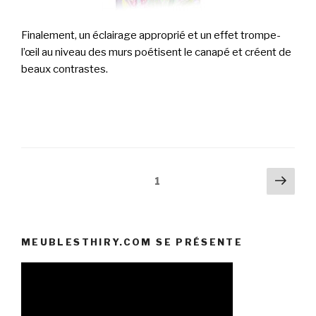
Finalement, un éclairage approprié et un effet trompe-
l’œil au niveau des murs poétisent le canapé et créent de
beaux contrastes.
Pagination
Pag
Page
1
suiv
des
publications
MEUBLESTHIRY.COM SE PRÉSENTE