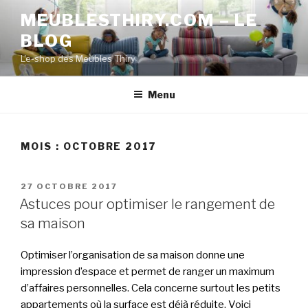
Aller
MEUBLESTHIRY.COM – LE
au
BLOG
contenu
principal
L'e-shop des Meubles Thiry
Menu
MOIS :
OCTOBRE 2017
PUBLIÉ
27 OCTOBRE 2017
LE
Astuces pour optimiser le rangement de
sa maison
Optimiser l’organisation de sa maison donne une
impression d’espace et permet de ranger un maximum
d’affaires personnelles. Cela concerne surtout les petits
appartements où la surface est déjà réduite. Voici