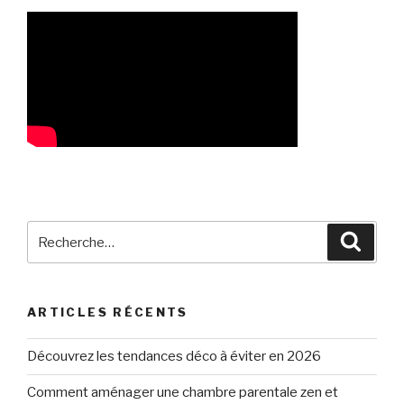
Recherche
Reche
pour
:
ARTICLES RÉCENTS
Découvrez les tendances déco à éviter en 2026
Comment aménager une chambre parentale zen et