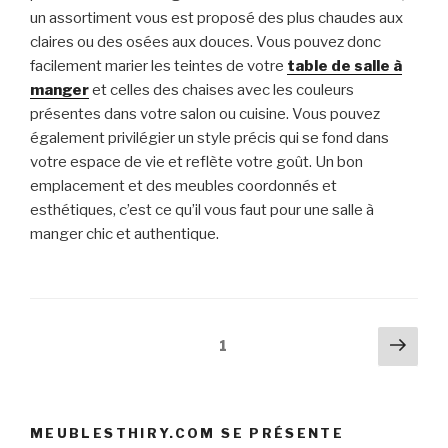
un assortiment vous est proposé des plus chaudes aux
claires ou des osées aux douces. Vous pouvez donc
facilement marier les teintes de votre
table de salle à
manger
et celles des chaises avec les couleurs
présentes dans votre salon ou cuisine. Vous pouvez
également privilégier un style précis qui se fond dans
votre espace de vie et reflète votre goût. Un bon
emplacement et des meubles coordonnés et
esthétiques, c’est ce qu’il vous faut pour une salle à
manger chic et authentique.
Pagination
Pag
Page
1
suiv
des
publications
MEUBLESTHIRY.COM SE PRÉSENTE