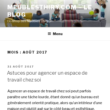
Aller
MEUBLESTHIRY.COM – LE
au
BLOG
contenu
principal
L'e-shop des Meubles Thiry
Menu
MOIS :
AOÛT 2017
PUBLIÉ
31 AOÛT 2017
LE
Astuces pour agencer un espace de
travail chez soi
Agencer un espace de travail chez soi peut parfois
paraître une tâche lourde, étant donné qu’un bureau est
généralement orienté pratique, alors qu’un intérieur d’une
maison est plutôt axé sur le côté beau et esthétique.