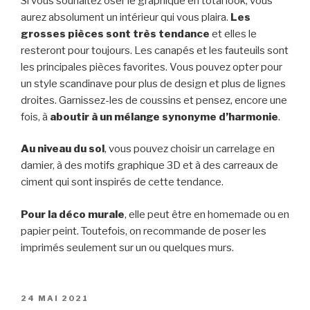
Si vous souhaitez oser le graphique en total look, vous
aurez absolument un intérieur qui vous plaira.
Les
grosses pièces sont très tendance
et elles le
resteront pour toujours. Les canapés et les fauteuils sont
les principales pièces favorites. Vous pouvez opter pour
un style scandinave pour plus de design et plus de lignes
droites. Garnissez-les de coussins et pensez, encore une
fois, à
aboutir à un mélange synonyme d’harmonie
.
Au niveau du sol
, vous pouvez choisir un carrelage en
damier, à des motifs graphique 3D et à des carreaux de
ciment qui sont inspirés de cette tendance.
Pour la déco murale
, elle peut être en homemade ou en
papier peint. Toutefois, on recommande de poser les
imprimés seulement sur un ou quelques murs.
PUBLIÉ
24 MAI 2021