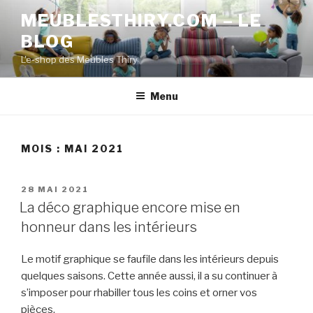
Aller
MEUBLESTHIRY.COM – LE
au
BLOG
contenu
principal
L'e-shop des Meubles Thiry
Menu
MOIS :
MAI 2021
PUBLIÉ
28 MAI 2021
LE
La déco graphique encore mise en
honneur dans les intérieurs
Le motif graphique se faufile dans les intérieurs depuis
quelques saisons. Cette année aussi, il a su continuer à
s’imposer pour rhabiller tous les coins et orner vos
pièces.