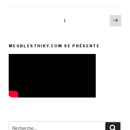
Pagination
Pag
Page
1
suiv
des
publications
MEUBLESTHIRY.COM SE PRÉSENTE
Recherche
Reche