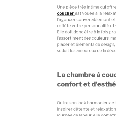
Une pièce très intime qui offr
coucher
est vouée à la relaxati
l’agencer convenablement et 
reflète votre personnalité et
Elle doit donc être à la fois p
l’assortiment des couleurs, m
placer et éléments de desig
séduit les amoureux de la déco
La chambre à couc
confort et d’esth
Outre son look harmonieux et
inspirer détente et relaxatio
journée de labeur, elle doit ê