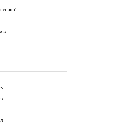
nouveauté
uce
25
25
25