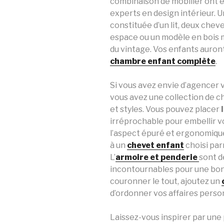
combinaison de mobilier ont é
experts en design intérieur. 
constituée d’un lit, deux chev
espace ou un modèle en bois m
du vintage. Vos enfants auront 
chambre enfant complète
.
Si vous avez envie d’agencer 
vous avez une collection de c
et styles. Vous pouvez placer
irréprochable pour embellir v
l’aspect épuré et ergonomique
à un
chevet enfant
choisi par
L’
armoire et penderie
sont 
incontournables pour une bo
couronner le tout, ajoutez un
d’ordonner vos affaires perso
Laissez-vous inspirer par une