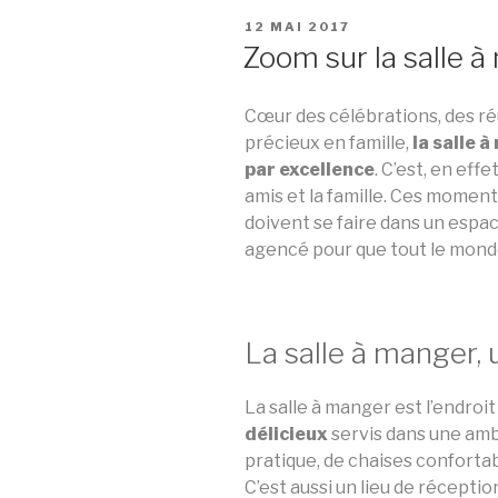
PUBLIÉ
12 MAI 2017
LE
Zoom sur la salle 
Cœur des célébrations, des r
précieux en famille,
la salle à
par excellence
. C’est, en eff
amis et la famille. Ces moments
doivent se faire dans un espac
agencé pour que tout le monde 
La salle à manger,
La salle à manger est l’endroit
délicieux
servis dans une amb
pratique, de chaises conforta
C’est aussi un lieu de réception