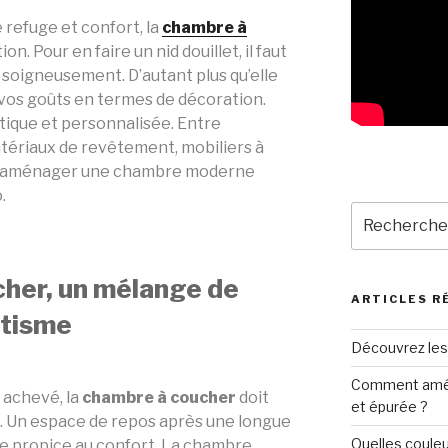
e refuge et confort, la
chambre à
on. Pour en faire un nid douillet, il faut
soigneusement. D’autant plus qu’elle
 vos goûts en termes de décoration.
ratique et personnalisée. Entre
atériaux de revêtement, mobiliers à
n, aménager une chambre moderne
.
Recherche
pour
:
her, un mélange de
ARTICLES R
étisme
Découvrez les
Comment amén
 achevé, la
chambre à coucher
doit
et épurée ?
n. Un espace de repos après une longue
Quelles couleu
tre propice au confort. La chambre