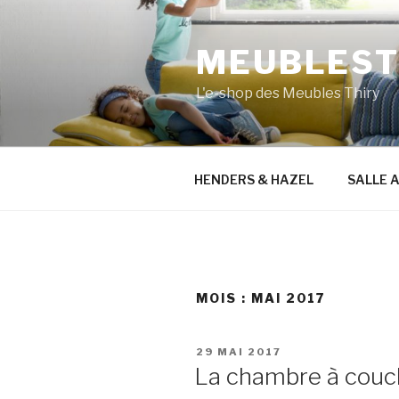
Aller
au
MEUBLESTH
contenu
principal
L'e-shop des Meubles Thiry
HENDERS & HAZEL
SALLE 
MOIS :
MAI 2017
PUBLIÉ
29 MAI 2017
LE
La chambre à couc