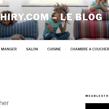
IRY.COM – LE BLOG
A MANGER
SALON
CUISINE
CHAMBRE A COUCHE
MEUBLESTHI
her