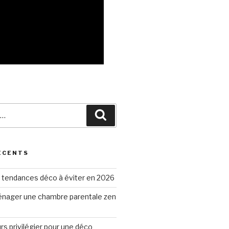
Recherche
ÉCENTS
 tendances déco à éviter en 2026
ager une chambre parentale zen
rs privilégier pour une déco