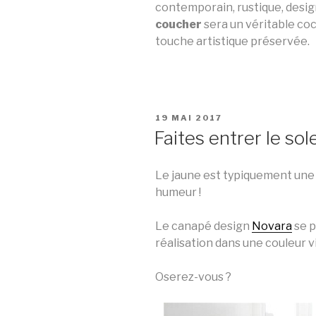
contemporain, rustique, desig
coucher
sera un véritable co
touche artistique préservée.
PUBLIÉ
19 MAI 2017
LE
Faites entrer le sole
Le jaune est typiquement une
humeur !
Le canapé design
Novara
se p
réalisation dans une couleur v
Oserez-vous ?