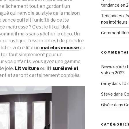
tendance en 2
au relâchement tout en gardant un
ué qui renvoie au style de la maison.
Tendances déc
sance qui fait l’unicité de cette
nos intérieurs
 maîtresse ? C’est le lit qui doit
Comment illumi
sommeil mais sans gâcher la déco. Un
ore rustique, l’essentiel est de prendre
doter votre lit d’un
matelas mousse
ou
COMMENTAI
pter tout simplement pour un
ur vos enfants, vous avez une gamme
News
dans
6 
e joie.
Lit voiture
ou
lit
surélevé et
voir en 2023
êvent et seront certainement comblés.
rémy
dans
10 
Steve
dans
Co
Gisèle
dans
Co
CATÉGORIE