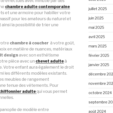
té effectués avec minutie par des
Une
chambre adulte contemporaine
juillet 2025
ets et une armoire pour habiller votre
juin 2025
assif pour les amateurs du naturel et
ainsi la possibilité de trier une
mai 2025
avril 2025
votre
chambre à coucher
à votre goût,
mars 2025
hoix en matière de nuances, matériaux
lit design
avec son esthétisme
février 2025
otre pièce avec un
chevet adulte
à
janvier 2025
. Votre enfant aura également le droit
mi les différents modèles existants.
décembre 20
des meubles de rangement
novembre 20
nne tenue des vêtements. Pour
chiffonnier adulte
qui vous permet
octobre 2024
nnelles.
septembre 20
 panoplie de modèle entre
août 2024