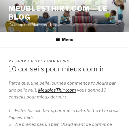
Aller
MEUBLESTHIRY.COM – LE
au
BLOG
contenu
principal
L'e-shop des Meubles Thiry
Menu
PUBLIÉ
27 JANVIER 2017
PAR
NEWS
LE
10 conseils pour mieux dormir
Parce que, une belle journée commence toujours par
une belle nuit,
MeublesThiry.com
vous donne 10
conseils pour mieux dormir :
1 – Evitez les excitants, comme le café, le thé et le coca
l’après-midi,
2 – Ne prenez pas un bain chaud avant de dormir, ce