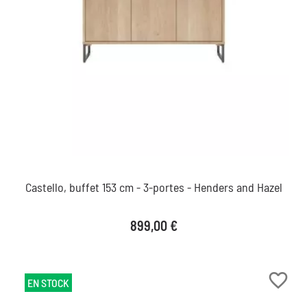
Castello, buffet 153 cm - 3-portes - Henders and Hazel
Prix
899,00 €
favorite_border
EN STOCK