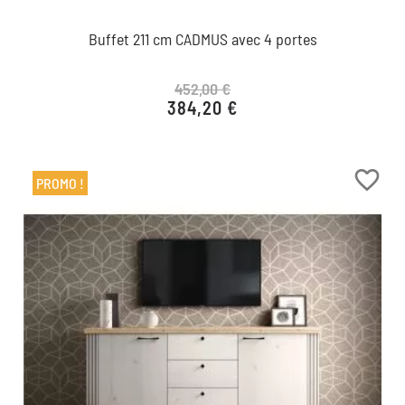
Buffet 211 cm CADMUS avec 4 portes
452,00 €
384,20 €
Prix de base
Prix
favorite_border
PROMO !