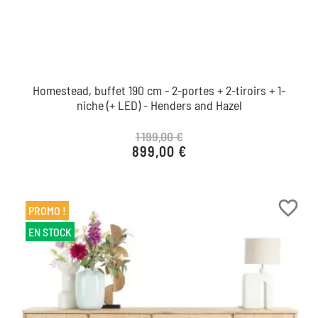
Homestead, buffet 190 cm - 2-portes + 2-tiroirs + 1-
niche (+ LED) - Henders and Hazel
1 199,00 €
899,00 €
Prix de base
Prix
favorite_border
PROMO !
EN STOCK