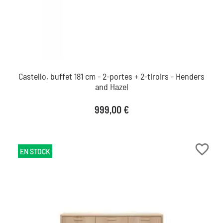
Castello, buffet 181 cm - 2-portes + 2-tiroirs - Henders
and Hazel
Prix
999,00 €
favorite_border
EN STOCK