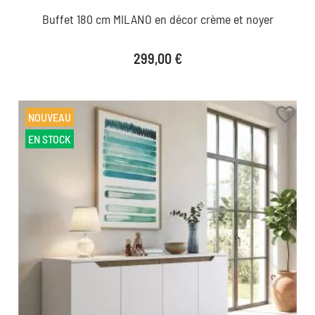
Buffet 180 cm MILANO en décor crème et noyer
Prix
299,00 €
favorite_border
NOUVEAU
EN STOCK