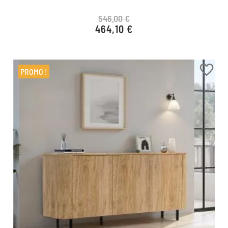
546,00 €
464,10 €
Prix de base
Prix
favorite_border
PROMO !