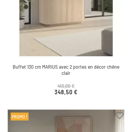
Buffet 130 cm MARIUS avec 2 portes en décor chêne
clair
410,00 €
348,50 €
Prix de base
Prix
favorite_border
PROMO !