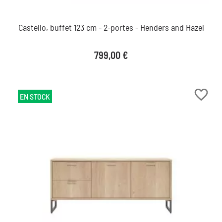
Castello, buffet 123 cm - 2-portes - Henders and Hazel
Prix
799,00 €
favorite_border
EN STOCK