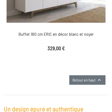
Buffet 180 cm ERIC en décor blanc et noyer
Prix
329,00 €

Retour en haut
Un design épuré et authentique