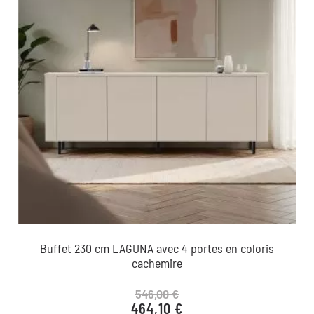
Buffet 230 cm LAGUNA avec 4 portes en coloris
cachemire
546,00 €
464,10 €
Prix de base
Prix