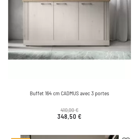
Buffet 164 cm CADMUS avec 3 portes
410,00 €
348,50 €
Prix de base
Prix