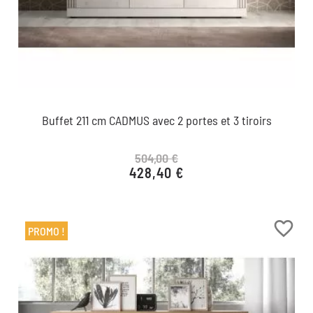
Buffet 211 cm CADMUS avec 2 portes et 3 tiroirs
504,00 €
428,40 €
Prix de base
Prix
favorite_border
PROMO !