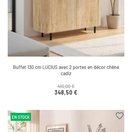
Buffet 130 cm LUCIUS avec 2 portes en décor chêne
cadiz
410,00 €
348,50 €
Prix de base
Prix
favorite_border
EN STOCK