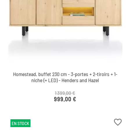
Homestead, buffet 230 cm - 3-portes + 2-tiroirs + 1-
niche (+ LED) - Henders and Hazel
1 399,00 €
999,00 €
Prix de base
Prix
favorite_border
EN STOCK