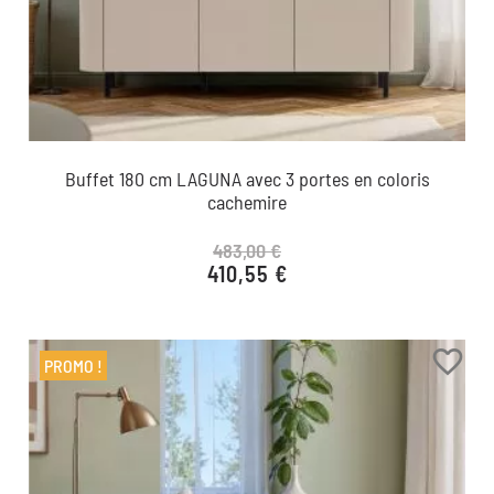
Buffet 180 cm LAGUNA avec 3 portes en coloris
cachemire
483,00 €
410,55 €
Prix de base
Prix
favorite_border
PROMO !