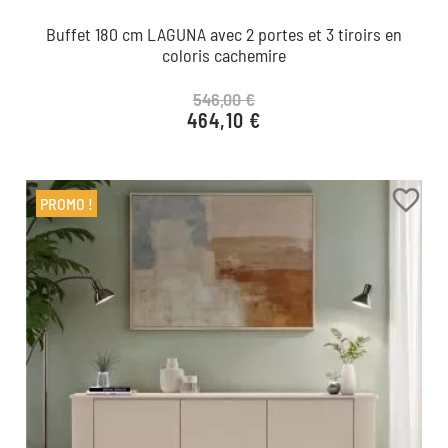
Buffet 180 cm LAGUNA avec 2 portes et 3 tiroirs en
coloris cachemire
546,00 €
464,10 €
Prix de base
Prix
favorite_border
PROMO !