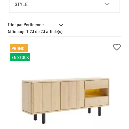
STYLE
Affichage 1-23 de 23 article(s)
favorite_border
PROMO !
EN STOCK