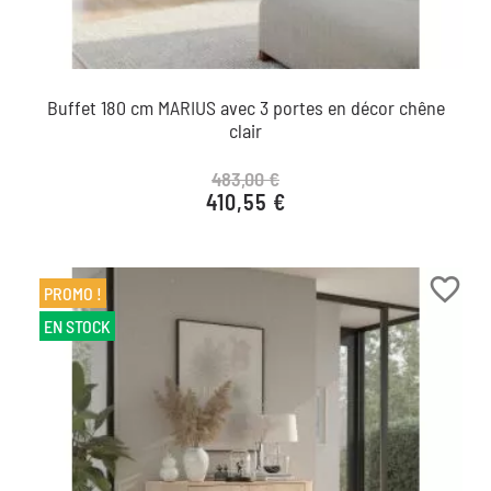
Buffet 180 cm MARIUS avec 3 portes en décor chêne
clair
483,00 €
410,55 €
Prix de base
Prix
favorite_border
PROMO !
EN STOCK