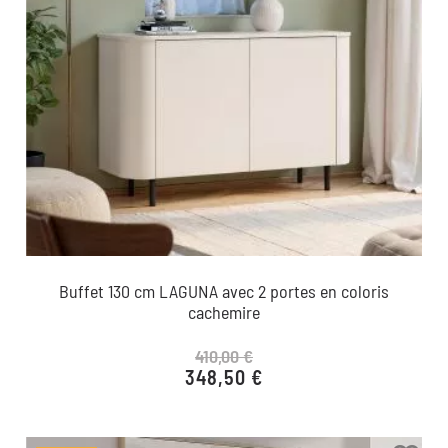
Buffet 130 cm LAGUNA avec 2 portes en coloris
cachemire
410,00 €
348,50 €
Prix de base
Prix