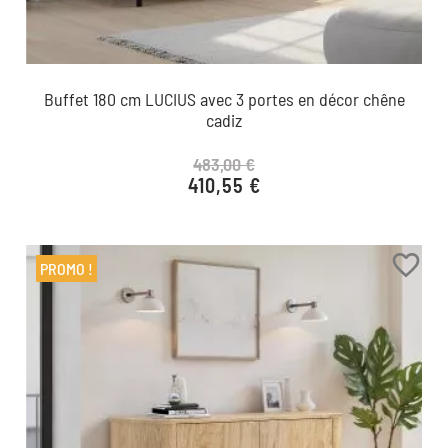
Buffet 180 cm LUCIUS avec 3 portes en décor chêne
cadiz
483,00 €
410,55 €
Prix de base
Prix
favorite_border
PROMO !