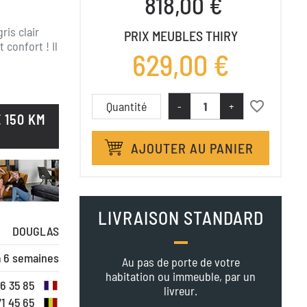
818,00 €
ris clair
PRIX MEUBLES THIRY
 confort ! Il
629,00 €
s
favorite_border
Quantité
-
+
 150 KM
AJOUTER AU PANIER
LIVRAISON STANDARD
DOUGLAS
à 6 semaines
Au pas de porte de votre
habitation ou immeuble, par un
16 35 85
livreur.
71 45 65