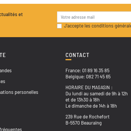
tualités et
J'accepte les conditions générale
TE
CONTACT
andes
France: 01 89 16 35 85
Belgique: 082 71 45 65
ses
HORAIRE DU MAGASIN :
ations personelles
Du lundi au samedi de 9h à 12h
et de 13h30 à 18h
Le dimanche de 14h à 18h
239 Rue de Rochefort
B-5570 Beauraing
fréquentes