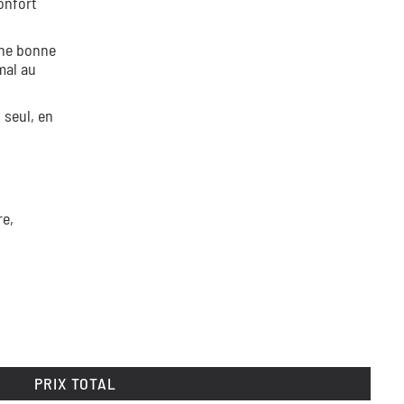
onfort
une bonne
mal au
 seul, en
re,
PRIX TOTAL