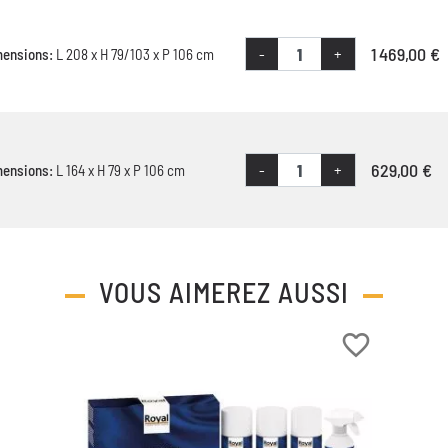
1 469,00 €
-
+
mensions:
L 208 x H 79/103 x P 106 cm
629,00 €
-
+
mensions:
L 164 x H 79 x P 106 cm
VOUS AIMEREZ AUSSI
favorite_border