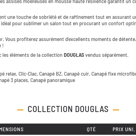
ses assises moelleuses en mousse haute résilience garantit un c
ent une touche de sobriété et de raffinement tout en assurant 
est idéal pour sublimer un salon tout en procurant un confort opti
ur. Vous profiterez assurément d'excellents moments de détente,
 !
 les éléments de la collection
DOUGLAS
vendus séparément.
pé relax,
Clic-Clac,
Canapé BZ,
Canapé cuir,
Canapé fixe microfib
napé 3 places,
Canapé panoramique
COLLECTION
DOUGLAS
MENSIONS
QTÉ
PRIX UNI.