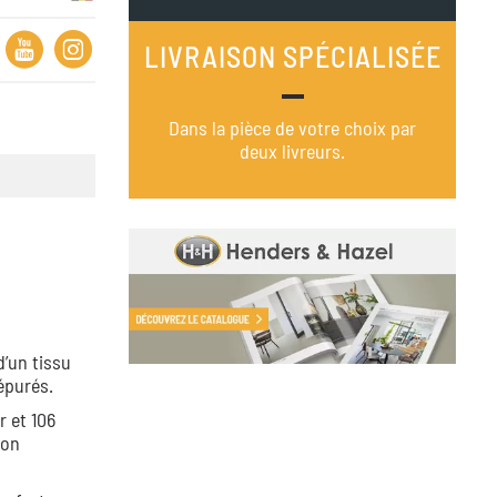
LIVRAISON SPÉCIALISÉE
Dans la pièce de votre choix par
deux livreurs.
’un tissu
épurés.
r et 106
ion