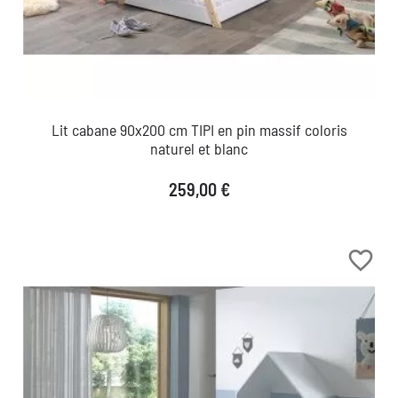
Lit cabane 90x200 cm TIPI en pin massif coloris
naturel et blanc
Prix
259,00 €
favorite_border