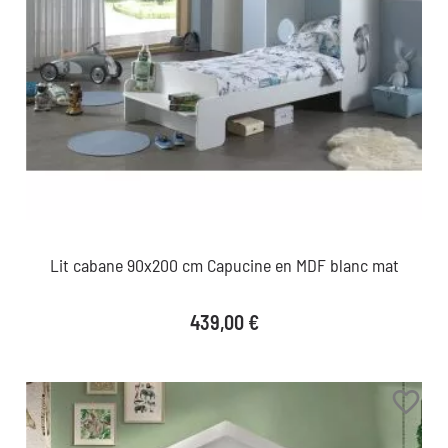
Lit cabane 90x200 cm Capucine en MDF blanc mat
Prix
439,00 €
favorite_border