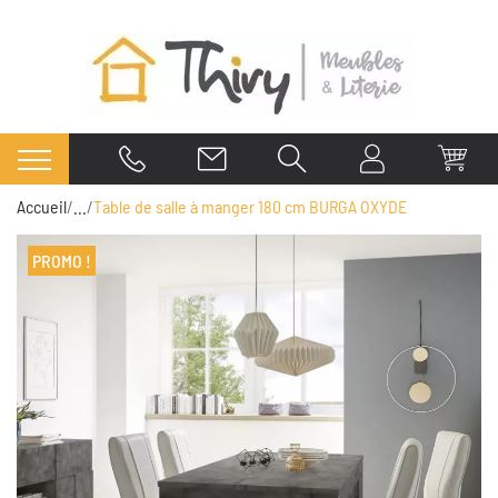
Accueil
...
Table de salle à manger 180 cm BURGA OXYDE
PROMO !